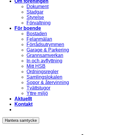
Om föreningen
Dokument
Stadgar
Styrelse
Förvaltning
För boende
Bostaden
Felanmälan
Förrådsutrymmen
Garage & Parkering
Grannsamverkan
In och avflyttning
Mitt HSB
Ordningsregler
Samlingslokalen
Sopor & återvinning
Tvättstugor
Yttre miljö
Aktuellt
Kontakt
Hantera samtycke