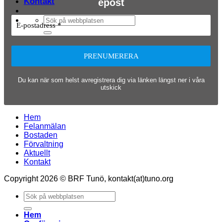
Kontakt
epost
Du kan när som helst avregistrera dig via länken längst ner i våra
utskick
Hem
Felanmälan
Bostaden
Förvaltning
Aktuellt
Kontakt
Copyright 2026 © BRF Tunö, kontakt(at)tuno.org
Hem